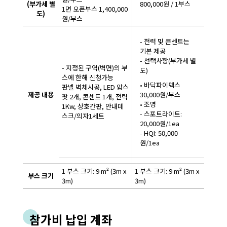
(부가세 별
800,000원 / 1부스
1면 오픈부스 1,400,000
도)
원/부스
- 전력 및 콘센트는
기본 제공
- 선택사항(부가세 별
- 지정된 구역(벽면)의 부
도)
스에 한해 신청가능
• 바닥파이텍스
판넬 벽체시공, LED 암스
제공 내용
30,000원/부스
팟 2개, 콘센트 1개, 전력
• 조명
1Kw, 상호간판, 안내데
- 스포트라이트:
스크/의자1세트
20,000원/1ea
- HQI: 50,000
원/1ea
1 부스 크기: 9 m² (3m x
1 부스 크기: 9 m² (3m x
부스 크기
3m)
3m)
참가비 납입 계좌